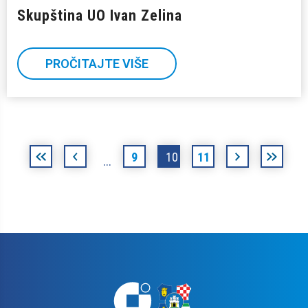
Skupština UO Ivan Zelina
PROČITAJTE VIŠE
«
‹
9
10
11
›
posljednj
…
prva
»