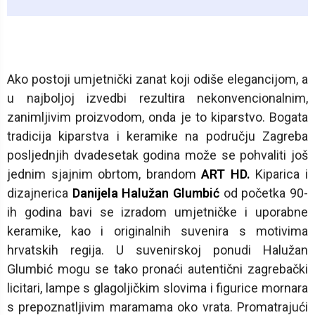
Ako postoji umjetnički zanat koji odiše elegancijom, a
u najboljoj izvedbi rezultira nekonvencionalnim,
zanimljivim proizvodom, onda je to kiparstvo. Bogata
tradicija kiparstva i keramike na području Zagreba
posljednjih dvadesetak godina može se pohvaliti još
jednim sjajnim obrtom, brandom
ART HD.
Kiparica i
dizajnerica
Danijela Halužan Glumbić
od početka 90-
ih godina bavi se izradom umjetničke i uporabne
keramike, kao i originalnih suvenira s motivima
hrvatskih regija. U suvenirskoj ponudi Halužan
Glumbić mogu se tako pronaći autentični zagrebački
licitari, lampe s glagoljičkim slovima i figurice mornara
s prepoznatljivim maramama oko vrata. Promatrajući