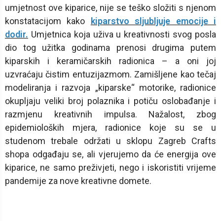
umjetnost ove kiparice, nije se teško složiti s njenom
konstatacijom kako
kiparstvo sljubljuje emocije i
dodir.
Umjetnica koja uživa u kreativnosti svog posla
dio tog užitka godinama prenosi drugima putem
kiparskih i keramičarskih radionica – a oni joj
uzvraćaju čistim entuzijazmom. Zamišljene kao tečaj
modeliranja i razvoja „kiparske“ motorike, radionice
okupljaju veliki broj polaznika i potiču oslobađanje i
razmjenu kreativnih impulsa. Nažalost, zbog
epidemioloških mjera, radionice koje su se u
studenom trebale održati u sklopu Zagreb Crafts
shopa odgađaju se, ali vjerujemo da će energija ove
kiparice, ne samo preživjeti, nego i iskoristiti vrijeme
pandemije za nove kreativne domete.