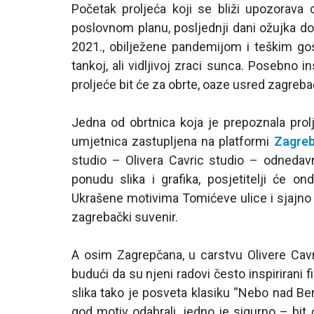
Početak proljeća koji se bliži upozorava
poslovnom planu, posljednji dani ožujka dob
2021., obilježene pandemijom i teškim gos
tankoj, ali vidljivoj zraci sunca. Posebno 
proljeće bit će za obrte, oaze usred zagreba
Jedna od obrtnica koja je prepoznala prol
umjetnica zastupljena na platformi
Zagreb
studio – Olivera Cavric studio – odned
ponudu slika i grafika, posjetitelji će on
Ukrašene motivima Tomićeve ulice i sjajno d
zagrebački suvenir.
A osim Zagrepčana, u carstvu Olivere Cavri
budući da su njeni radovi često inspirirani 
slika tako je posveta klasiku “Nebo nad Be
god motiv odabrali, jedno je sigurno – bit