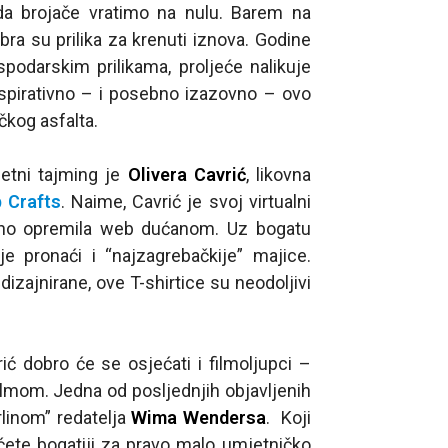
 da brojače vratimo na nulu. Barem na
ra su prilika za krenuti iznova. Godine
podarskim prilikama, proljeće nalikuje
inspirativno – i posebno izazovno – ovo
čkog asfalta.
jetni tajming je
Olivera Cavrić
, likovna
 Crafts
. Naime, Cavrić je svoj virtualni
avno opremila web dućanom. Uz bogatu
dje pronaći i “najzagrebačkije” majice.
izajnirane, ove T-shirtice su neodoljivi
ć dobro će se osjećati i filmoljupci –
filmom. Jedna od posljednjih objavljenih
rlinom” redatelja
Wima Wendersa
. Koji
 ćete bogatiji za pravo malo umjetničko