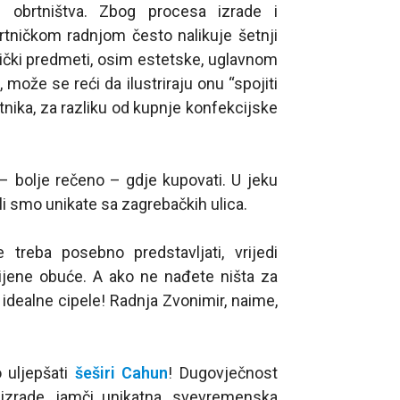
obrtništva. Zbog procesa izrade i
rtničkom radnjom često nalikuje šetnji
nički predmeti, osim estetske, uglavnom
 može se reći da ilustriraju onu “spojiti
tnika, za razliku od kupnje konfekcijske
 – bolje rečeno – gdje kupovati. U jeku
li smo unikate sa zagrebačkih ulica.
treba posebno predstavljati, vrijedi
jene obuće. A ako ne nađete ništa za
 idealne cipele! Radnja Zvonimir, naime,
o uljepšati
šeširi Cahun
! Dugovječnost
 izrade, jamči unikatna, svevremenska