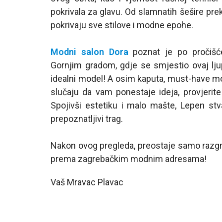
pokrivala za glavu. Od slamnatih šešire pre
pokrivaju sve stilove i modne epohe.
Modni salon Dora
poznat je po pročišće
Gornjim gradom, gdje se smjestio ovaj ljup
idealni model! A osim kaputa, must-have mo
slučaju da vam ponestaje ideja, provjeri
Spojivši estetiku i malo mašte, Lepen stv
prepoznatljivi trag.
Nakon ovog pregleda, preostaje samo razgr
prema zagrebačkim modnim adresama!
Vaš Mravac Plavac