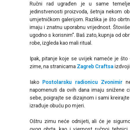
Ručni rad ugrađen je u same temelje 
jedinstvenosti proizvoda, šetnja nekom ob
umjetničkom galerijom. Razlika je što obrt
imaju i znatnu uporabnu vrijednost. Štoviše,
ugodno s korisnim”. Baš zato, kupnja od obr
robe, izgleda kao mali ritual.
Ipak, pitanje koje se uvijek nameće je što
zime, na stranicama
Zagreb Craftsa
izdvoji
Iako
Postolarsku radionicu Zvonimir
ne 
napomenuti da ovih dana imaju snižene ci
sebe, poigrajte se dizajnom i sami kreirajte
izrađuje obuću po mjeri.
Oštru zimu neće odnijeti, ali će je sigurn
ovog obrta, kao i vjernost ručnoj tehnici