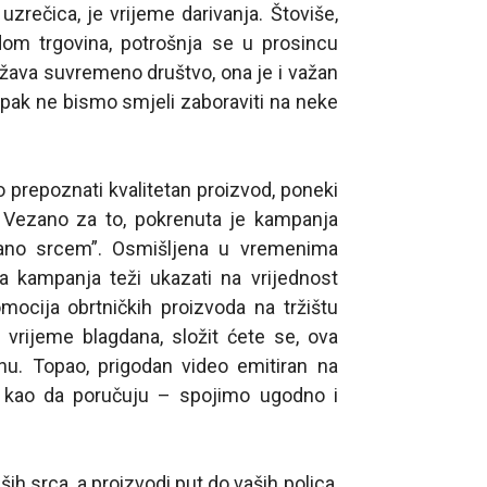
zrečica, je vrijeme darivanja. Štoviše,
m trgovina, potrošnja se u prosincu
ežava suvremeno društvo, ona je i važan
pak ne bismo smjeli zaboraviti na neke
 prepoznati kvalitetan proizvod, poneki
 Vezano za to, pokrenuta je kampanja
ano srcem”. Osmišljena u vremenima
 kampanja teži ukazati na vrijednost
omocija obrtničkih proizvoda na tržištu
vrijeme blagdana, složit ćete se, ova
nu. Topao, prigodan video emitiran na
ada kao da poručuju – spojimo ugodno i
ih srca, a proizvodi put do vaših polica,