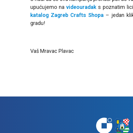
upućujemo na
videouradak
s poznatim lic
katalog Zagreb Crafts Shopa
– jedan klik
gradu!
Vaš Mravac Plavac