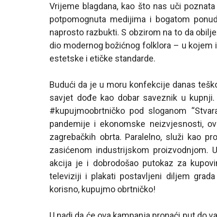
Vrijeme blagdana, kao što nas uči poznata u
potpomognuta medijima i bogatom ponudo
naprosto razbukti. S obzirom na to da obilj
dio modernog božićnog folklora – u kojem i
estetske i etičke standarde.
Budući da je u moru konfekcije danas teško
savjet dođe kao dobar saveznik u kupnji.
#kupujmoobrtničko pod sloganom “Stvar
pandemije i ekonomske neizvjesnosti, ova
zagrebačkih obrta. Paralelno, služi kao pr
zasićenom industrijskom proizvodnjom. U 
akcija je i dobrodošao putokaz za kupovi
televiziji i plakati postavljeni diljem gr
korisno, kupujmo obrtničko!
U nadi da će ova kampanja pronaći put do vaš