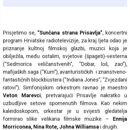
Prisjetimo se,
“Sunčana strana Prisavlja”
, koncertni
program Hrvatske radiotelevizije, za kraj ljeta odao je
priznanje kultnoj filmskoj glazbi, muzici koja je
obilježila, među ostalim, svjetove (špageti)-vesterna
(“Sedmorica veličanstvenih”, “Dobar, loš, zao”),
mafijaških saga (“Kum”), avanturističkih i znanstveno-
fantastičnih blockbustera (“Indiana Jones”, “Zvjezdani
ratovi”). Simfonijskim orkestrom ravnao je maestro
Veton Marevci
, pretvarajući Prisavlje nakratko u
uzbudljive setove spomenutih filmova. Kao nekim
kaleidoskopom, orkestar je u svijesti gledatelja
formirao slike velikana filmske muzike –
Ennija
Morriconea, Nina Rote, Johna Williamsa
i drugih.